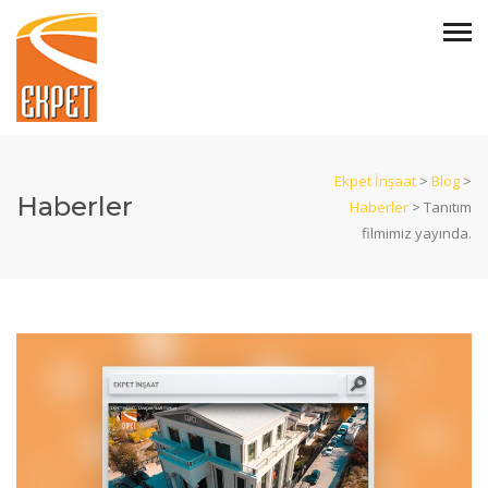
Ekpet İnşaat
>
Blog
>
Haberler
Haberler
>
Tanıtım
filmimiz yayında.